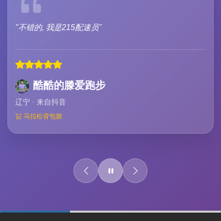
"不错的, 我是215配速员"
酷酷的滕爱跑步
辽宁 · 来自抖音
马拉松背包旗
0%