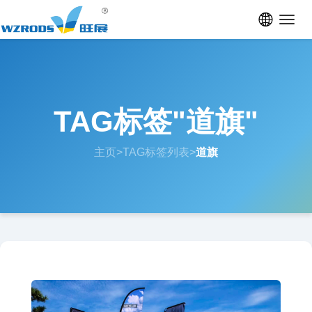
Toggl
navig
TAG标签"道旗"
主页
>
TAG标签列表
>
道旗