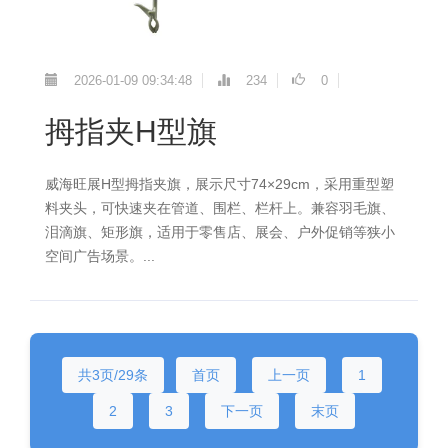
2026-01-09 09:34:48
234
0
拇指夹H型旗
威海旺展H型拇指夹旗，展示尺寸74×29cm，采用重型塑
料夹头，可快速夹在管道、围栏、栏杆上。兼容羽毛旗、
泪滴旗、矩形旗，适用于零售店、展会、户外促销等狭小
空间广告场景。...
共3页/29条
首页
上一页
1
2
3
下一页
末页