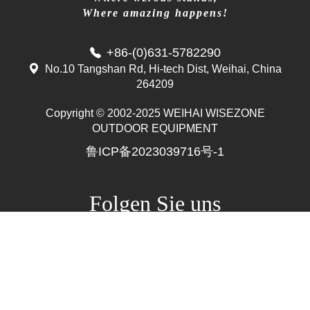
Where amazing happens!
+86-(0)631-5782290
No.10 Tangshan Rd, Hi-tech Dist, Weihai, China
264209
Copyright © 2002-2025 WEIHAI WISEZONE
Mr. Zhang
OUTDOOR EQUIPMENT
whwzrods
鲁ICP备2023039716号-1
+86-(0)631-5782290
+86-18906317989
info@wzrods.com
Folgen Sie uns