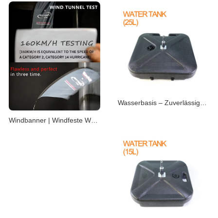
Wasserbasis – Zuverlässiger Standfuß für Beachflags
Windbanner | Windfeste Werbebanner für Outdoor-Events