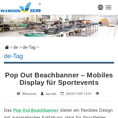
Toggl
navig
>
de
>
de-Tag
>
de-Tag
Pop Out Beachbanner – Mobiles
Display für Sportevents
Wisezone
wzrods
2025/11/05 13:31
Das
Pop Out Beachbanner
bietet ein flexibles Design
mit automatischer Entfaltung, ideal für Sportfelder