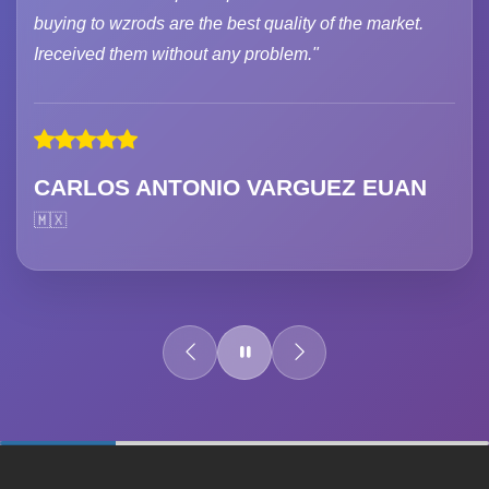
buying to wzrods are the best quality of the market.
Ireceived them without any problem."
CARLOS ANTONIO VARGUEZ EUAN
🇲🇽
60%
Complete