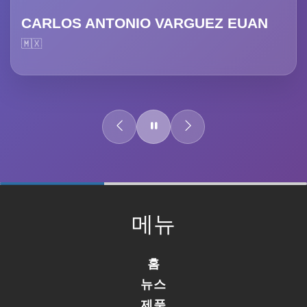
CARLOS ANTONIO VARGUEZ EUAN
🇲🇽
60%
Complete
메뉴
홈
뉴스
제품