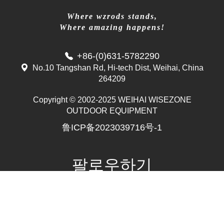
Where wzrods stands,
Where amazing happens!
+86-(0)631-5782290
No.10 Tangshan Rd, Hi-tech Dist, Weihai, China
264209
Copyright © 2002-2025 WEIHAI WISEZONE
Mr. Zhang
OUTDOOR EQUIPMENT
whwzrods
鲁ICP备2023039716号-1
+86-(0)631-5782290
+86-18906317989
info@wzrods.com
팔로우하기