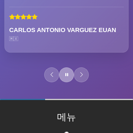
CARLOS ANTONIO VARGUEZ EUAN
🇲🇽
60%
Complete
메뉴