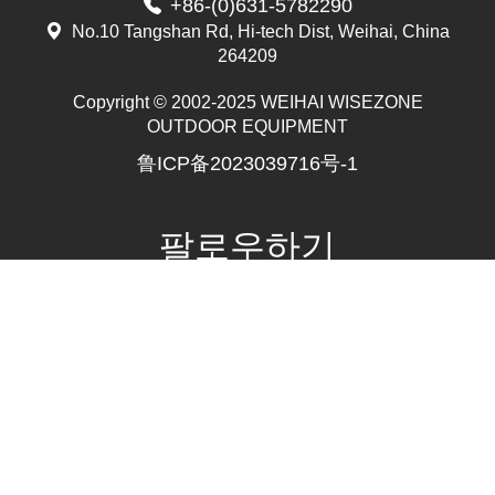
+86-(0)631-5782290
No.10 Tangshan Rd, Hi-tech Dist, Weihai, China
264209
Copyright © 2002-2025 WEIHAI WISEZONE
Mr. Zhang
OUTDOOR EQUIPMENT
whwzrods
鲁ICP备2023039716号-1
+86-(0)631-5782290
+86-18906317989
info@wzrods.com
팔로우하기
사이트맵