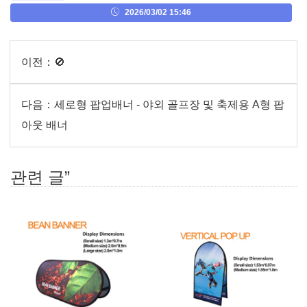
2026/03/02 15:46
이전：
🚫
다음：
세로형 팝업배너 - 야외 골프장 및 축제용 A형 팝
아웃 배너
관련 글”