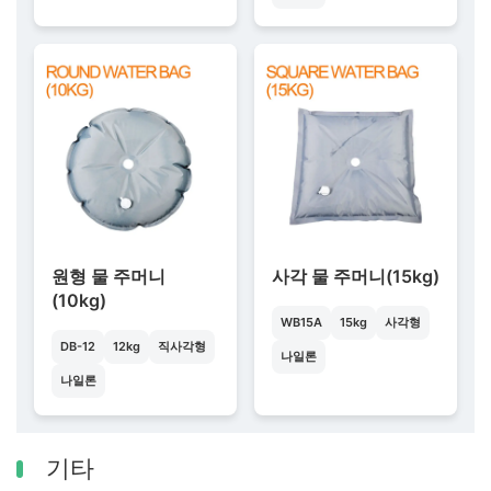
원형 물 주머니
사각 물 주머니(15kg)
(10kg)
WB15A
15kg
사각형
DB-12
12kg
직사각형
나일론
나일론
기타