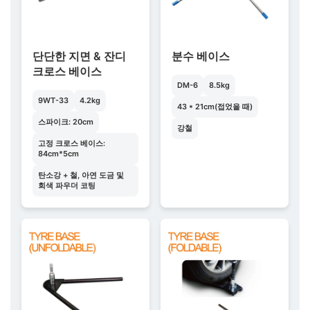
단단한 지면 & 잔디
분수 베이스
크로스 베이스
DM-6
8.5kg
9WT-33
4.2kg
43 * 21cm(접었을 때)
스파이크: 20cm
강철
고정 크로스 베이스:
84cm*5cm
탄소강 + 철, 아연 도금 및
회색 파우더 코팅