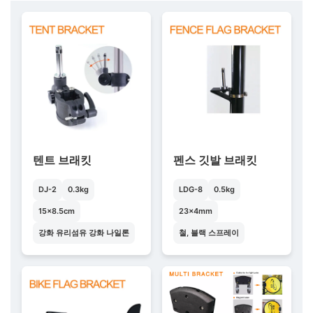
텐트 브래킷
펜스 깃발 브래킷
DJ-2
0.3kg
LDG-8
0.5kg
15×8.5cm
23×4mm
강화 유리섬유 강화 나일론
철, 블랙 스프레이