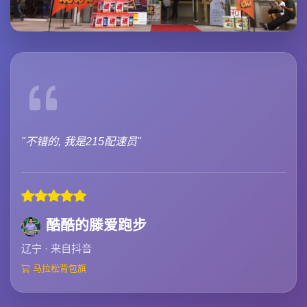
"不错的, 我是215配速员"
酷酷的滕爱跑步
辽宁 · 来自抖音
马拉松背包旗