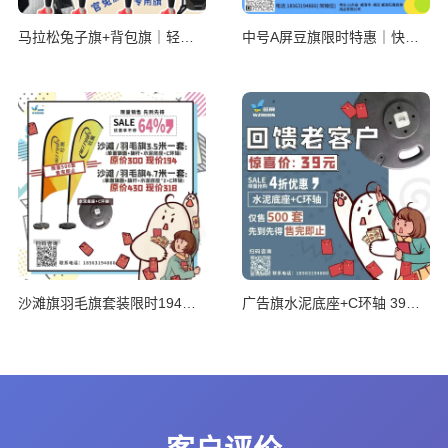
马拉松兔子旗+背包旗｜轻量透气，限时特
中号A屏豆旗限时特惠｜快速布置秒呈现
沙滩旗羽毛旗套装限时194元起｜水泥底座
广告旗水泥底座+C环轴 39元限时抢｜360°旋