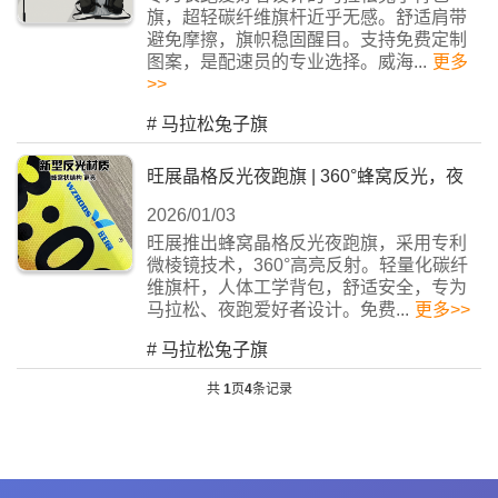
旗，超轻碳纤维旗杆近乎无感。舒适肩带
避免摩擦，旗帜稳固醒目。支持免费定制
图案，是配速员的专业选择。威海...
更多
>>
#
马拉松兔子旗
旺展晶格反光夜跑旗 | 360°蜂窝反光，夜
2026/01/03
间安全警
旺展推出蜂窝晶格反光夜跑旗，采用专利
微棱镜技术，360°高亮反射。轻量化碳纤
维旗杆，人体工学背包，舒适安全，专为
马拉松、夜跑爱好者设计。免费...
更多>>
#
马拉松兔子旗
共
1
页
4
条记录