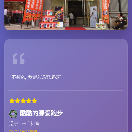
"不错的, 我是215配速员"
酷酷的滕爱跑步
辽宁 · 来自抖音
马拉松背包旗