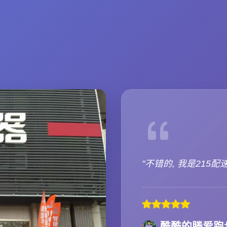
"不错的, 我是215配
酷酷的滕爱跑