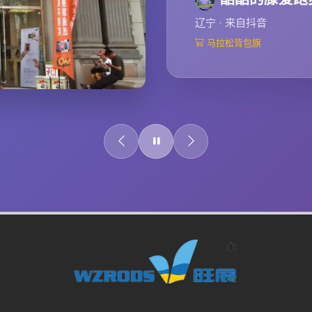
辽宁 · 来自抖音
马拉松背包旗