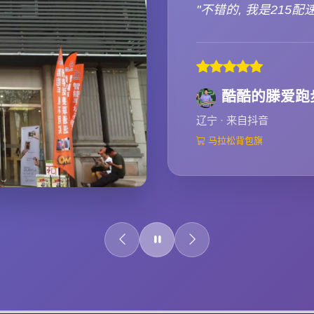
"不错的, 我是215配
酷酷的滕爱跑
辽宁 · 来自抖音
马拉松背包旗