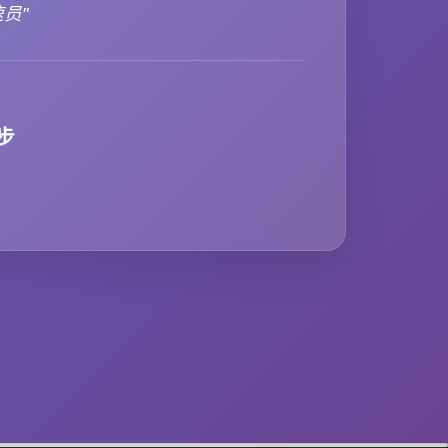
速员"
步