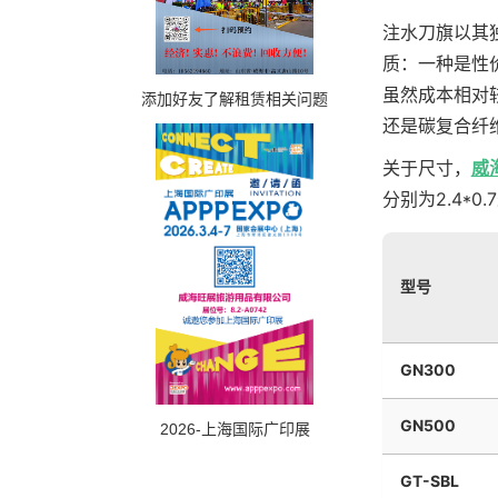
注水刀旗以其
质：一种是性
虽然成本相对
添加好友了解租赁相关问题
还是碳复合纤
关于尺寸，
威
分别为2.4*0
型号
GN300
GN500
2026-上海国际广印展
GT-SBL