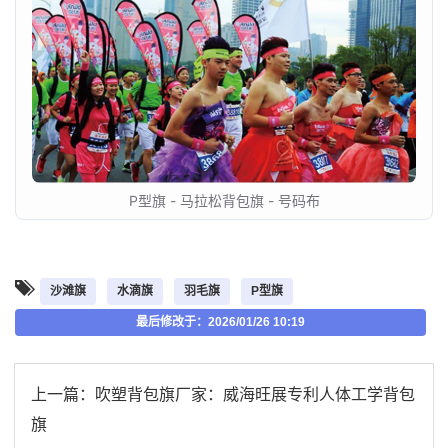
P型旗 - 马拉松背包旗 - 号码布
沙滩旗
水滴旗
羽毛旗
P型旗
最后修改于：2026/01/26 10:19
上一篇：
吹塑背包旗厂家：威海旺展专利人体工学背包
旗