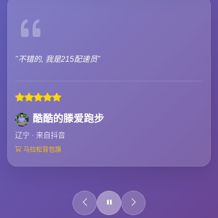
"不错的, 我是215配速员"
酷酷的滕爱跑步
辽宁 · 来自抖音
马拉松背包旗