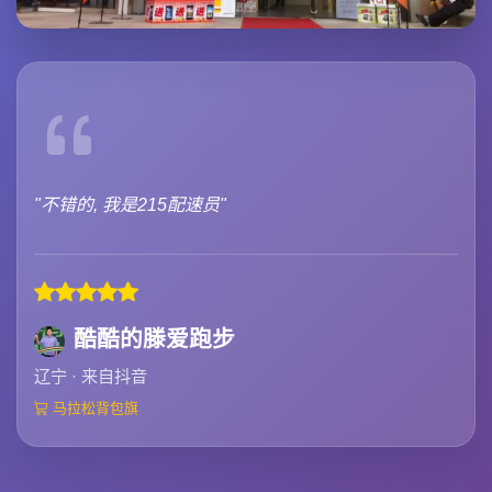
"不错的, 我是215配速员"
酷酷的滕爱跑步
辽宁 · 来自抖音
马拉松背包旗