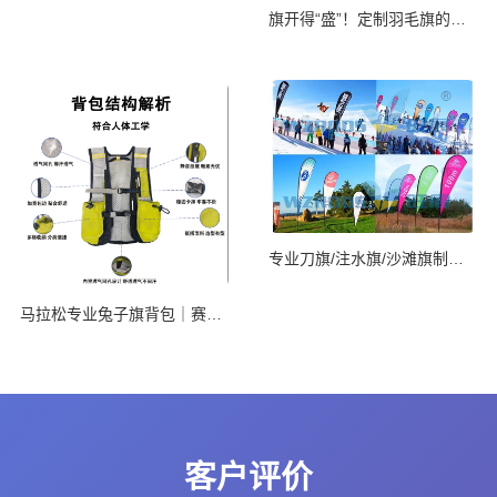
旗开得“盛”！定制羽毛旗的妙处知多少
专业刀旗/注水旗/沙滩旗制造商
马拉松专业兔子旗背包｜赛道C位高光神器
客户评价