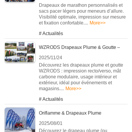
Drapeaux de marathon personnalisés et
sacs pacer légers pour meneurs d’allure.
Visibilité optimale, impression sur mesure
et fixation confortable....
More>>
#
Actualités
WZRODS Drapeaux Plume & Goutte –
2025/11/24
Publicité Visible
Découvrez les drapeaux plume et goutte
WZRODS : impression recto/verso, mât
carbone modulaire, usage intérieur et
extérieur, idéal pour événements et
magasins....
More>>
#
Actualités
Oriflamme & Drapeaux Plume
2025/08/01
Publicitaires Personnalisés
Découvrez le drapeau plume (ou