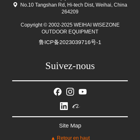
No.10 Tangshan Rd, Hi-tech Dist, Weihai, China
264209
Copyright © 2002-2025 WEIHAI WISEZONE
OUTDOOR EQUIPMENT
鲁ICP备2023039716号-1
Suivez-nous
Mr. Zhang
whwzrods
Site Map
+86-(0)631-5782290
+86-18906317989
▲ Retour en haut