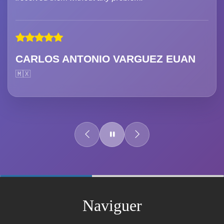
CARLOS ANTONIO VARGUEZ EUAN
🇲🇽
60%
Complete
Naviguer