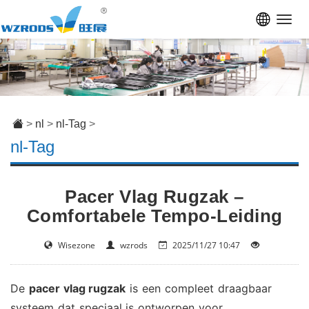
Toggl
navig
>
nl
>
nl-Tag
>
nl-Tag
Pacer Vlag Rugzak –
Comfortabele Tempo-Leiding
Wisezone
wzrods
2025/11/27 10:47
De
pacer vlag rugzak
is een compleet draagbaar
systeem dat speciaal is ontworpen voor