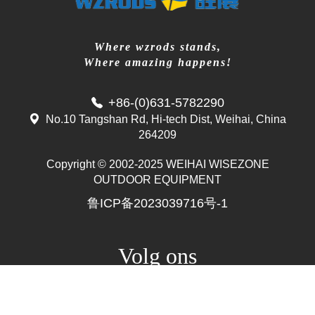
Where wzrods stands,
Where amazing happens!
+86-(0)631-5782290
No.10 Tangshan Rd, Hi-tech Dist, Weihai, China
264209
Copyright © 2002-2025 WEIHAI WISEZONE
Mr. Zhang
OUTDOOR EQUIPMENT
whwzrods
鲁ICP备2023039716号-1
+86-(0)631-5782290
+86-18906317989
info@wzrods.com
Volg ons