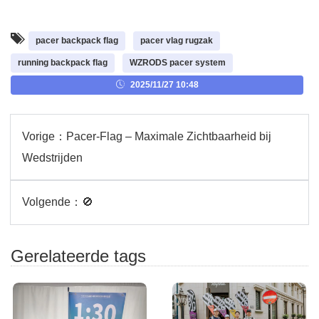
pacer backpack flag
pacer vlag rugzak
running backpack flag
WZRODS pacer system
2025/11/27 10:48
Vorige：
Pacer-Flag – Maximale Zichtbaarheid bij
Wedstrijden
Volgende：
🚫
Gerelateerde tags