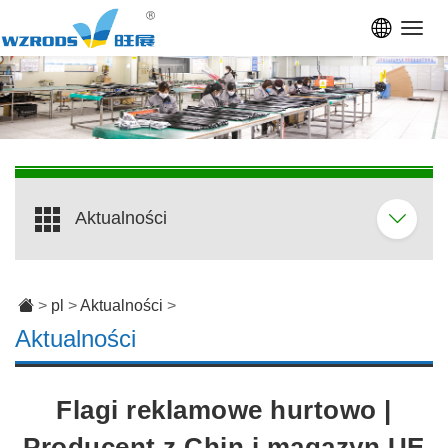
Toggl
navig
Aktualności
>
pl
>
Aktualności
>
Aktualności
Flagi reklamowe hurtowo |
Producent z Chin i magazyn UE