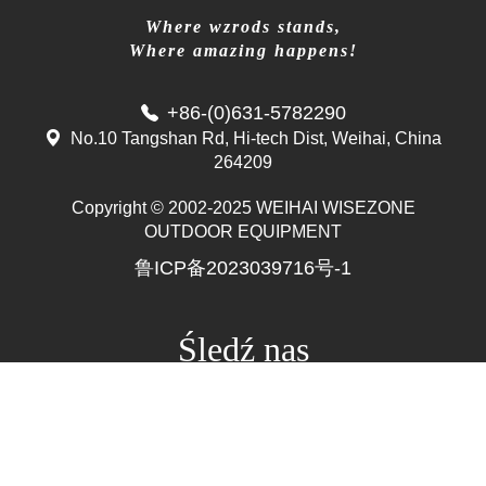
Where wzrods stands,
Where amazing happens!
+86-(0)631-5782290
No.10 Tangshan Rd, Hi-tech Dist, Weihai, China
264209
Copyright © 2002-2025 WEIHAI WISEZONE
Mr. Zhang
OUTDOOR EQUIPMENT
whwzrods
鲁ICP备2023039716号-1
+86-(0)631-5782290
+86-18906317989
info@wzrods.com
Śledź nas