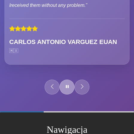
Ireceived them without any problem."
CARLOS ANTONIO VARGUEZ EUAN
🇲🇽
60%
Complete
Nawigacja