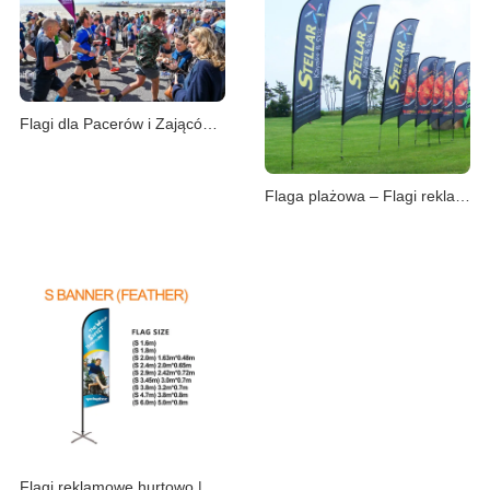
Flagi dla Pacerów i Zająców | Plecak Maratoński
Flaga plażowa – Flagi reklamowe piórkowe i krop
Flagi reklamowe hurtowo | Producent z Chin i magazy