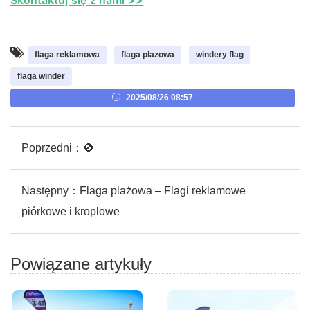
flaga reklamowa
flaga plazowa
windery flag
flaga winder
2025/08/26 08:57
Poprzedni：
🚫
Następny：
Flaga plażowa – Flagi reklamowe
piórkowe i kroplowe
Powiązane artykuły