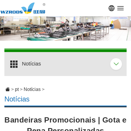
Toggl
navig
Notícias
>
pt
>
Notícias
>
Notícias
Bandeiras Promocionais | Gota e
Pena Personalizadas