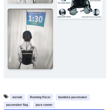
wzrods
Running Pacer
bandeira pacemaker
pacemaker flag
pace runner