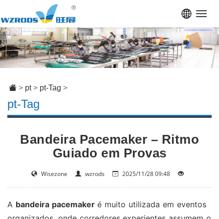
Toggl
navig
>
pt
>
pt-Tag
>
pt-Tag
Bandeira Pacemaker – Ritmo
Guiado em Provas
Wisezone
wzrods
2025/11/28 09:48
A
bandeira pacemaker
é muito utilizada em eventos
organizados, onde corredores experientes assumem o