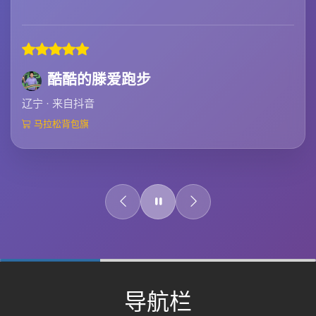
酷酷的滕爱跑步
辽宁 · 来自抖音
马拉松背包旗
0%
Complete
导航栏