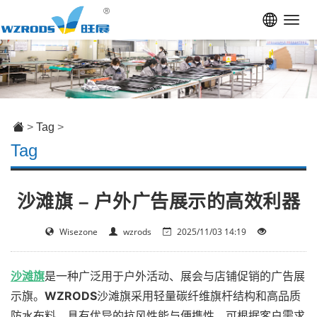
Toggl
navig
>
Tag
>
Tag
沙滩旗 – 户外广告展示的高效利器
Wisezone
wzrods
2025/11/03 14:19
沙滩旗
是一种广泛用于户外活动、展会与店铺促销的广告展
示旗。
WZRODS
沙滩旗采用轻量碳纤维旗杆结构和高品质
防水布料，具有优异的抗风性能与便携性。可根据客户需求