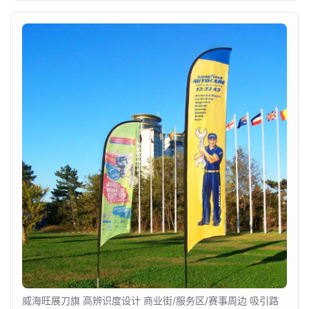
威海旺展刀旗 高辨识度设计 商业街/服务区/赛事周边 吸引路