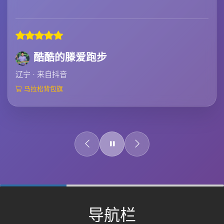
酷酷的滕爱跑步
辽宁 · 来自抖音
马拉松背包旗
0%
Complete
导航栏