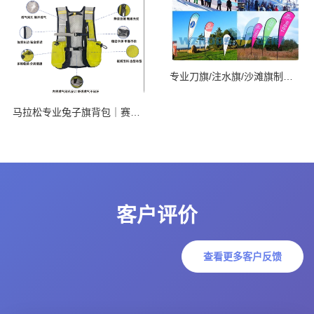
专业刀旗/注水旗/沙滩旗制造商
马拉松专业兔子旗背包｜赛道C位高光神器
客户评价
查看更多客户反馈