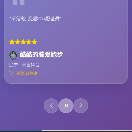
"不错的, 我是215配速员"
酷酷的滕爱跑步
辽宁 · 来自抖音
马拉松背包旗