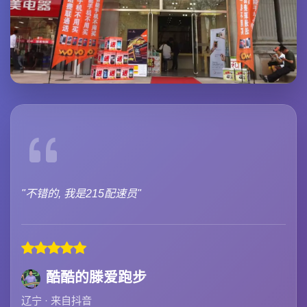
"不错的, 我是215配速员"
酷酷的滕爱跑步
辽宁 · 来自抖音