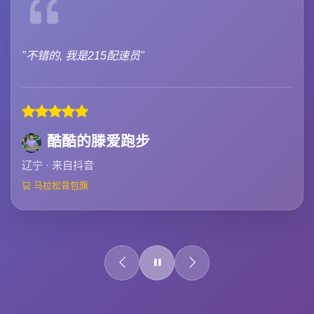
"不错的, 我是215配速员"
酷酷的滕爱跑步
辽宁 · 来自抖音
马拉松背包旗