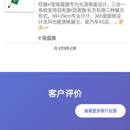
旺展H型吸盘旗专为光滑表面设计，三合一
系统支持羽毛旗/泪滴旗/长方形旗三种展示
形式。69×29cm专业尺寸，360度旋转设
计无风也能清晰展示，是汽车4S店、...
更
多>>
#
吸盘旗
共
1
页
3
条记录
客户评价
查看更多客户反馈