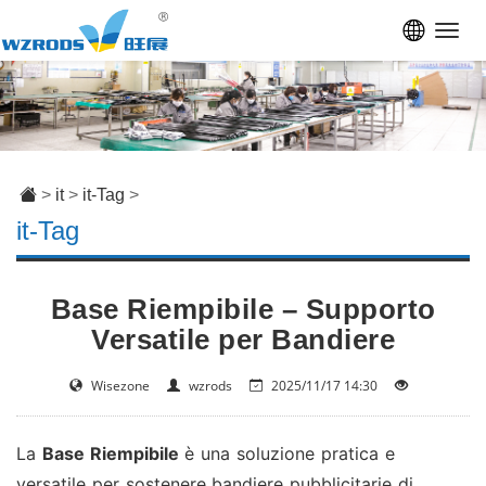
Toggl
navig
>
it
>
it-Tag
>
it-Tag
Base Riempibile – Supporto
Versatile per Bandiere
Wisezone
wzrods
2025/11/17 14:30
La
Base Riempibile
è una soluzione pratica e
versatile per sostenere bandiere pubblicitarie di