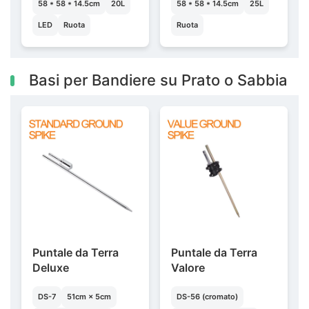
58 * 58 * 14.5cm
20L
58 * 58 * 14.5cm
25L
LED
Ruota
Ruota
Basi per Bandiere su Prato o Sabbia
Puntale da Terra
Puntale da Terra
Deluxe
Valore
DS-7
51cm × 5cm
DS-56 (cromato)