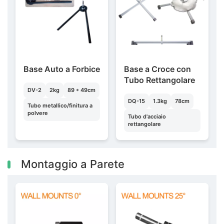
Base Auto a Forbice
Base a Croce con
Tubo Rettangolare
DV-2
2kg
89 * 49cm
DQ-15
1.3kg
78cm
Tubo metallico/finitura a
polvere
Tubo d'acciaio
rettangolare
Montaggio a Parete