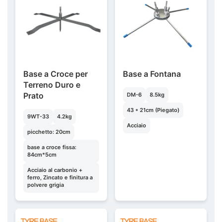
Base a Croce per
Base a Fontana
Terreno Duro e
Prato
DM-6
8.5kg
43 * 21cm (Piegato)
9WT-33
4.2kg
Acciaio
picchetto: 20cm
base a croce fissa:
84cm*5cm
Acciaio al carbonio +
ferro, Zincato e finitura a
polvere grigia