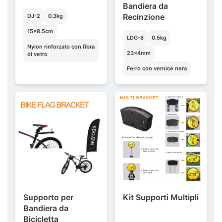
Bandiera da
Recinzione
DJ-2
0.3kg
15×8.5cm
LDG-8
0.5kg
Nylon rinforzato con fibra
23×4mm
di vetro
Ferro con vernice nera
Supporto per
Kit Supporti Multipli
Bandiera da
Bicicletta