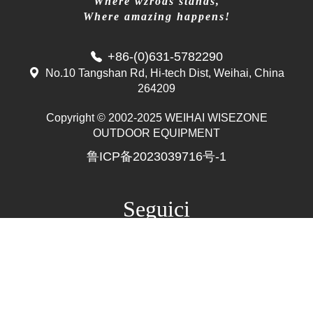
Where wzrods stands,
Where amazing happens!
+86-(0)631-5782290
No.10 Tangshan Rd, Hi-tech Dist, Weihai, China
264209
Copyright © 2002-2025 WEIHAI WISEZONE
Mr. Zhang
OUTDOOR EQUIPMENT
whwzrods
鲁ICP备2023039716号-1
+86-(0)631-5782290
+86-18906317989
info@wzrods.com
Seguici