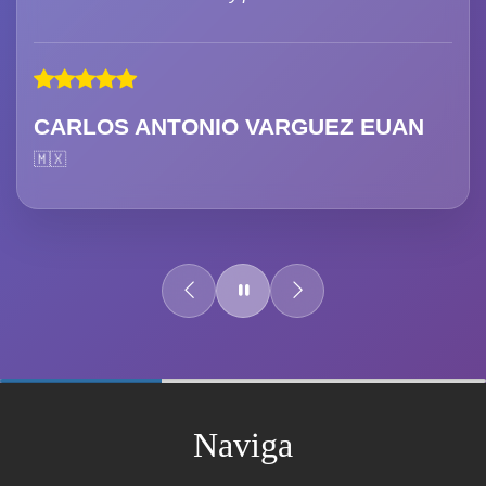
CARLOS ANTONIO VARGUEZ EUAN
🇲🇽
60%
Complete
Naviga