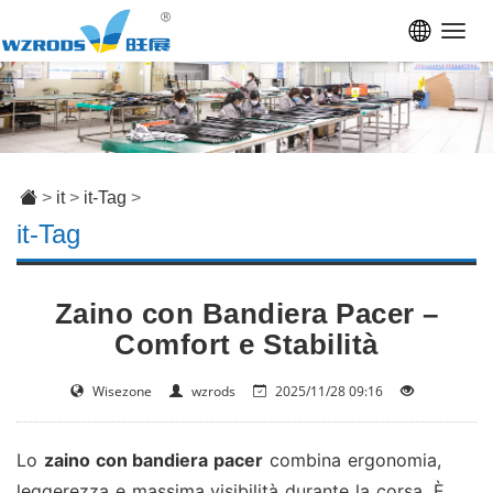
Toggl
navig
>
it
>
it-Tag
>
it-Tag
Zaino con Bandiera Pacer –
Comfort e Stabilità
Wisezone
wzrods
2025/11/28 09:16
Lo
zaino con bandiera pacer
combina ergonomia,
leggerezza e massima visibilità durante la corsa. È